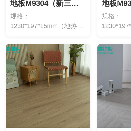
地板M9304（新三
地板M9
层）
层）
规格：
规格：
1230*197*15mm（地热专
1230*1
用）等级：ENF级环...
用）等级：E