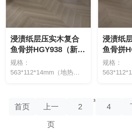
浸渍纸层压实木复合
浸渍纸
鱼骨拼HGY938（新三
鱼骨拼H
层）
层）
规格：
规格：
563*112*14mm（地热专
563*11
用）等级：ENF级环保...
用）等级：
3
首页
上一
2
4
页