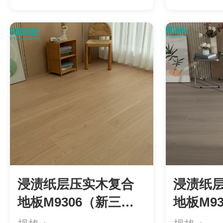
用）等级：ENF级环...
用）等级：E
浸渍纸层压实木复合
浸渍纸
地板M9306（新三
地板M9
层）
层）