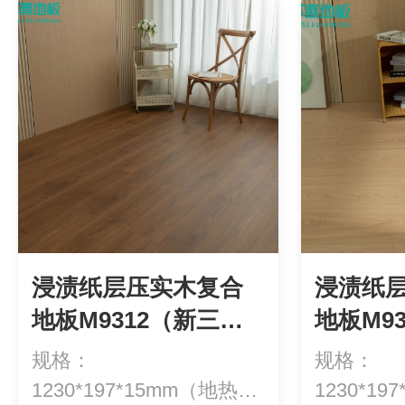
浸渍纸层压实木复合
浸渍纸
地板M9312（新三
地板M9
层）
层）
规格：
规格：
1230*197*15mm（地热专
1230*1