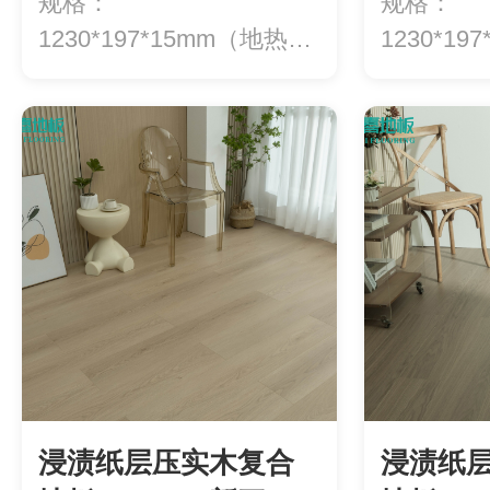
规格：
规格：
1230*197*15mm（地热专
1230*1
用）等级：ENF级环...
用）等级：E
浸渍纸层压实木复合
浸渍纸