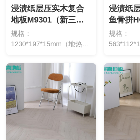
浸渍纸层压实木复合
浸渍纸
地板M9301（新三
鱼骨拼H
层）
层）
规格：
规格：
1230*197*15mm（地热专
563*11
用）等级：ENF级环...
用）等级：