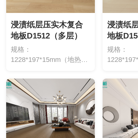
浸渍纸层压实木复合
浸渍纸
地板D1512（多层）
地板D1
规格：
规格：
1228*197*15mm（地热专
1228*1
用）等级：ENF级环...
用）等级：E