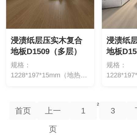
浸渍纸层压实木复合
浸渍纸
地板D1509（多层）
地板D1
规格：
规格：
1228*197*15mm（地热专
1228*1
用）等级：ENF级环...
用）等级：E
2
首页
上一
1
3
页