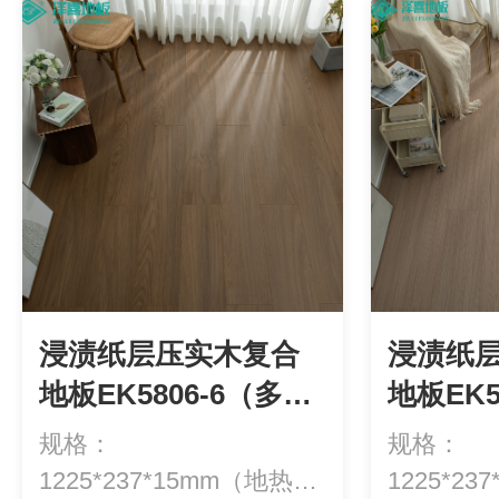
浸渍纸层压实木复合
浸渍纸
地板EK5806-6（多
地板EK5
层）
层）
规格：
规格：
1225*237*15mm（地热专
1225*2