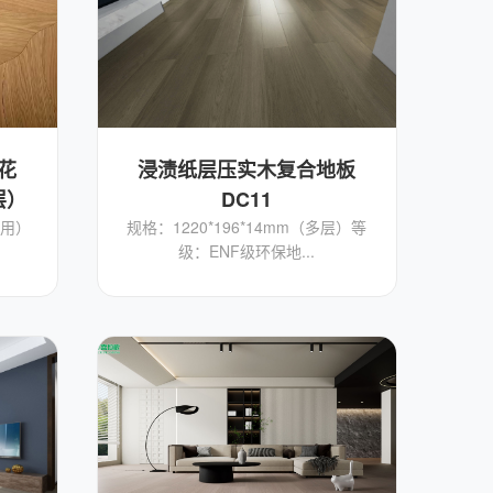
花
浸渍纸层压实木复合地板
层）
DC11
专用）
规格：1220*196*14mm（多层）等
级：ENF级环保地...