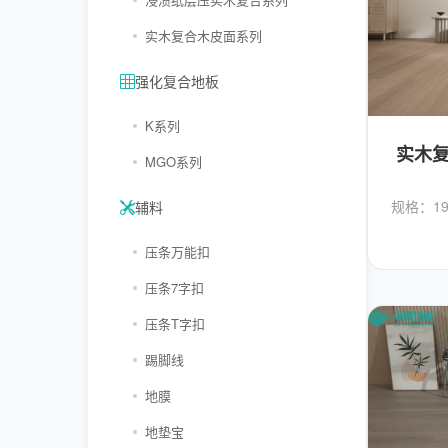
实木复合木皮面系列
强化复合地板
K系列
实木
MGO系列
规格：190
辅料
压条万能扣
压条7字扣
压条T字扣
踢脚线
地膜
地垫宝