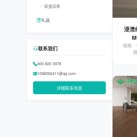
彩金压条
礼品
浸渍
M
规格：1
联系我们
用
400 820 3978
1098392411@qq.com
详细联系信息