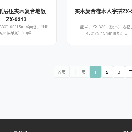
纸层压实木复合地板
实木复合橡木人字拼ZX-3
ZX-9313
30*196*15mm等级：ENF
型号：ZX-336（橡木）规格
级环保地板（甲醛...
450*75*15mm价格：...
首页
上一页
1
2
3