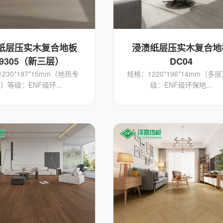
纸层压实木复合地板
浸渍纸层压实木复合地
9305（新三层）
DC04
230*197*15mm（地热专
规格：1220*196*14mm（多
）等级：ENF级环...
级：ENF级环保地...