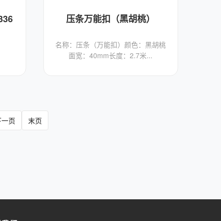
36
压条万能扣（黑胡桃）
：
名称：压条（万能扣）颜色：黑胡桃
面宽：40mm长度：2.7米...
下一页
末页