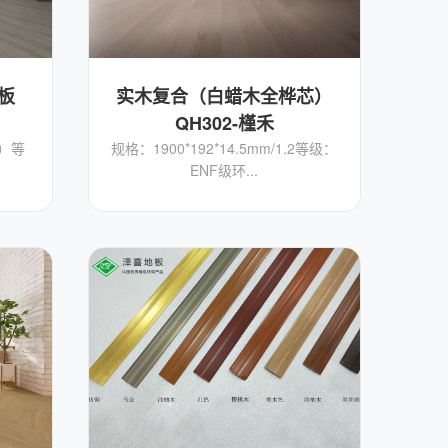
板
实木复合（白蜡木全桦芯）
QH302-槿禾
层）等
规格：1900*192*14.5mm/1.2等级：
ENF级环...