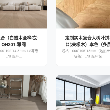
复合（白蜡木全桦芯）
定制实木复合大树叶拼
QH301-雅阁
（北美橡木）本色（多
0*192*14.5mm/1.2等级：
规格：600*195*15mm（地热
ENF级环...
等级：ENF级环保...