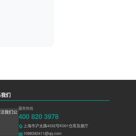
系我们
服务热线
400 820 3978
上海市沪太路4332号K001仓库及展厅
1098392411@qq.com