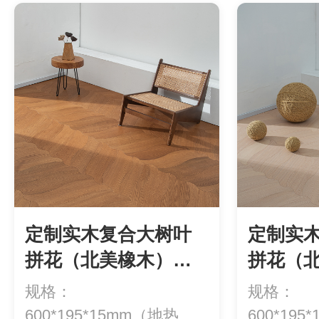
定制实木复合大树叶
定制实
拼花（北美橡木）
拼花（
YXX32（多层）
YXX3
规格：
规格：
600*195*15mm（地热专
600*19