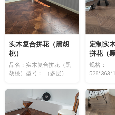
实木复合拼花（黑胡
定制实
桃）
拼花（
YXH35
品名：实木复合拼花（黑
规格：
YXH35-
胡桃）型号： （多层）...
528*36
用）价格：9