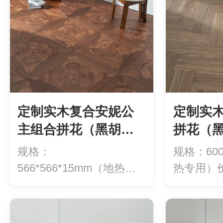
定制实木复合安妮公
定制实
主组合拼花（黑胡
拼花（
桃）1大YXH33（多
YXH2
规格：
规格：600
层）2小YX
566*566*15mm（地热专
热专用）价
用）价格：1180元/...
方