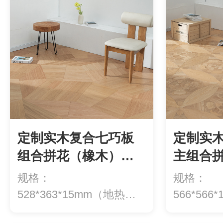
定制实木复合七巧板
定制实
组合拼花（橡木）大
主组合拼
YXX35（多层）/小
大YXX3
规格：
规格：
YXX-3
YX
528*363*15mm（地热专
566*56
用）价格：908元/平...
用）价格：1