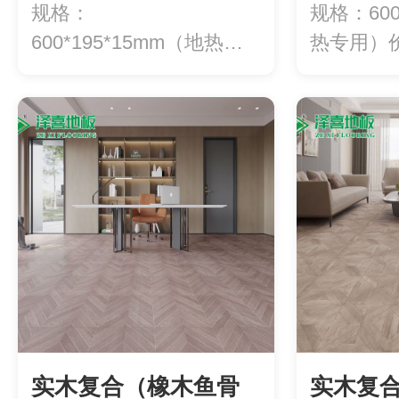
YXX30（多层）
YXX2
规格：
规格：600
600*195*15mm（地热专
热专用）价
用）价格：780元/平...
方
实木复合（橡木鱼骨
实木复