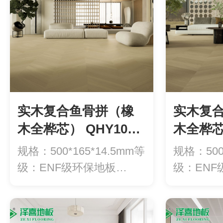
实木复合鱼骨拼（橡
实木复
木全桦芯） QHY101-
木全桦芯）
青岚
沙丘
规格：500*165*14.5mm等
规格：500*
级：ENF级环保地板
级：ENF
（甲...
（甲...