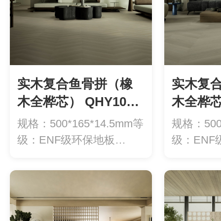
实木复合鱼骨拼（橡
实木复
木全桦芯） QHY103-
木全桦芯）
智许
扶摇
规格：500*165*14.5mm等
规格：500*
级：ENF级环保地板
级：ENF
（甲...
（甲...