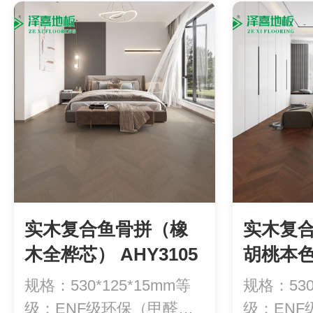
实木复合鱼骨拼（橡
实木复
木全桦芯） AHY3105
胡桃本
AHY320
规格：530*125*15mm等
规格：530
级：ENF级环保（甲醛释
级：EN