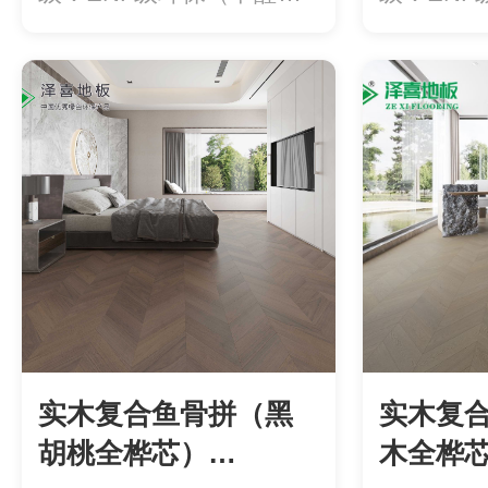
放量...
醛释...
实木复合鱼骨拼（黑
实木复
胡桃全桦芯）
木全桦芯）