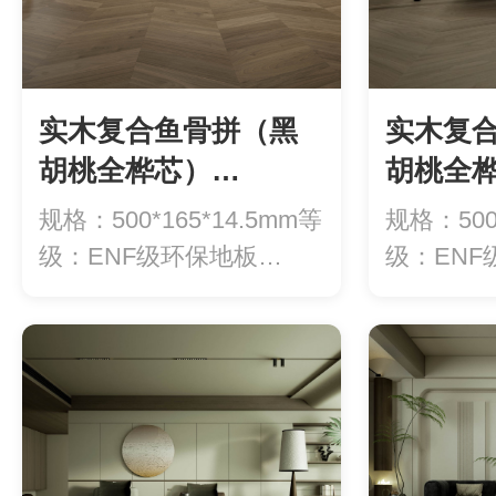
实木复合鱼骨拼（黑
实木复
胡桃全桦芯）
胡桃全
QHY202-夕雾
QHY20
规格：500*165*14.5mm等
规格：500*
级：ENF级环保地板
级：ENF
（甲...
（甲...