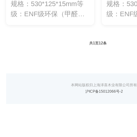
AHY3202
规格：530*125*15mm等
规格：530
级：ENF级环保（甲醛释
级：EN
放量...
放量...
共
1
页
12
条
本网站版权归上海泽喜木业有限公司所有
沪ICP备15012066号-2