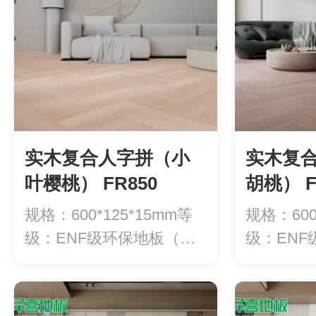
实木复合人字拼（小
实木复
叶樱桃） FR850
胡桃） F
规格：600*125*15mm等
规格：600
级：ENF级环保地板（甲
级：EN
醛释...
醛释...