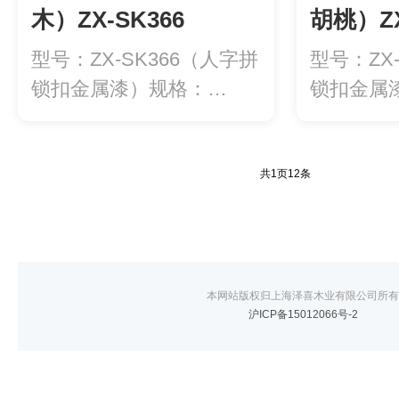
木）ZX-SK366
胡桃）ZX
型号：ZX-SK366（人字拼
型号：ZX
锁扣金属漆）规格：
锁扣金属
600*90...
600*90...
共
1
页
12
条
本网站版权归上海泽喜木业有限公司所有
沪ICP备15012066号-2