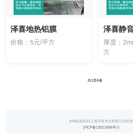
泽喜地热铝膜
泽喜静
价格：5元/平方
​厚度：2
方
共
1
页
4
条
本网站版权归上海泽喜木业有限公司所有
沪ICP备15012066号-2