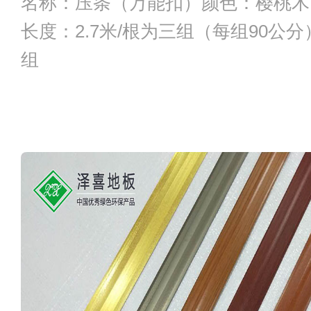
名称：压条（万能扣）颜色：樱桃木
长度：2.7米/根为三组（每组90公分
组