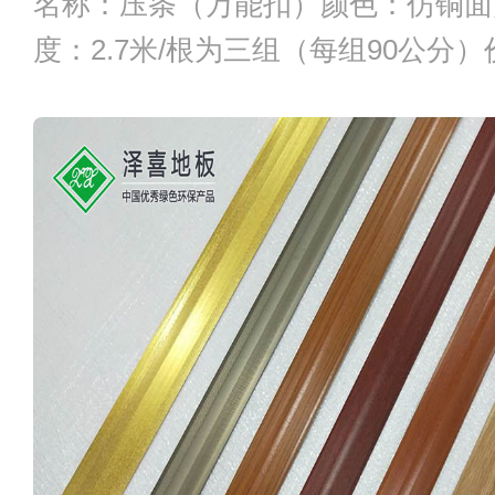
名称：压条（万能扣）颜色：仿铜面
度：2.7米/根为三组（每组90公分）