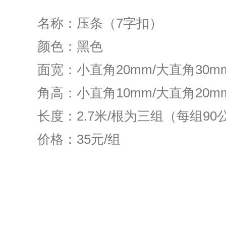
名称：压条（7字扣）
颜色：黑色
面宽：小直角20mm/大直角30m
角高：小直角10mm/大直角20m
长度：2.7米/根为三组（每组90
价格：35元/组