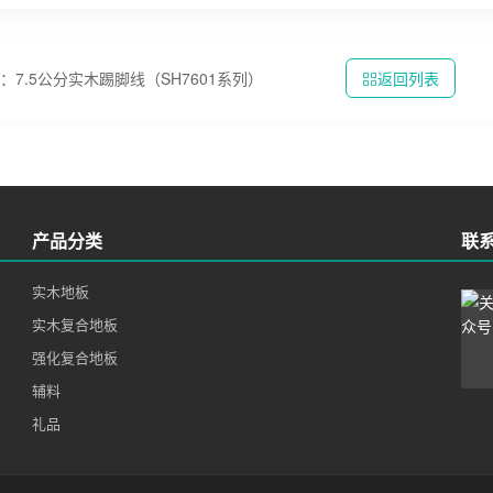
：7.5公分实木踢脚线（SH7601系列）
返回列表
产品分类
联
实木地板
实木复合地板
强化复合地板
辅料
礼品