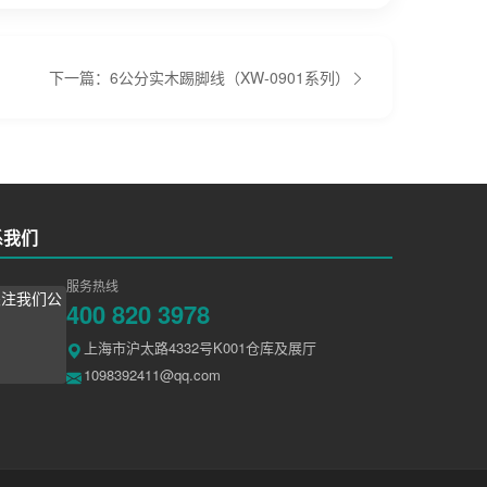
下一篇：6公分实木踢脚线（XW-0901系列）
系我们
服务热线
400 820 3978
上海市沪太路4332号K001仓库及展厅
1098392411@qq.com