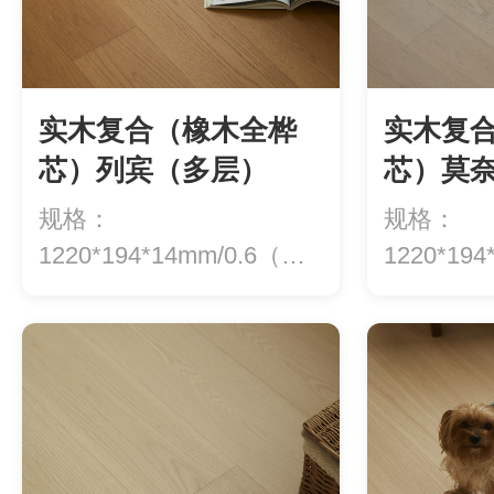
实木复合（橡木全桦
实木复
芯）列宾（多层）
芯）莫
规格：
规格：
1220*194*14mm/0.6（地
1220*19
热专用）价格：5...
热专用）价格