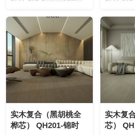
级：ENF级环...
级：ENF级
实木复合（黑胡桃全
实木复
桦芯） QH201-锦时
芯） QH