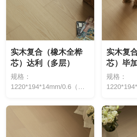
实木复合（橡木全桦
实木复
芯）达利（多层）
芯）毕
规格：
规格：
1220*194*14mm/0.6（地
1220*19
热专用）价格：5...
热专用）价格