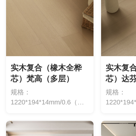
实木复合（橡木全桦
实木复
芯）梵高（多层）
芯）达
规格：
规格：
1220*194*14mm/0.6（地
1220*19
热专用）价格：5...
热专用）价格