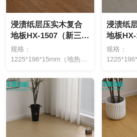
浸渍纸层压实木复合
浸渍纸
地板HX-1507（新三
地板HX-
层）
层）
规格：
规格：
1225*196*15mm（地热专
1225*1
用）等级：ENF级环...
用）等级：E