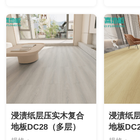
用）等级：ENF级环...
层）规格：1
浸渍纸层压实木复合
浸渍纸
地板DC28（多层）
地板DC