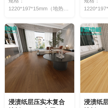
规格：
规格：
1220*197*15mm（地热专
1220*1
用）等级：ENF级环...
用）等级：E
浸渍纸层压实木复合
浸渍纸