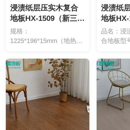
浸渍纸层压实木复合
浸渍纸
地板HX-1509（新三
地板HX-
层）
层）
规格：
品名：浸
1225*196*15mm（地热专
合地板型号
用）等级：ENF级环...
1508（新