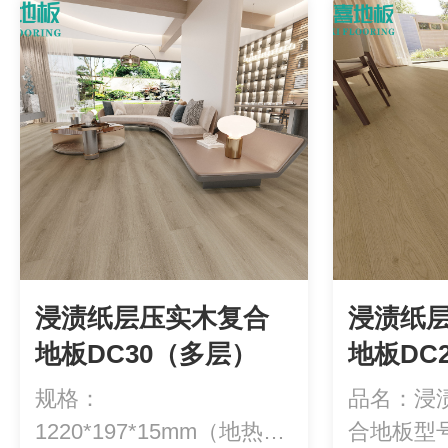
浸渍纸层压实木复合
浸渍纸
地板DC30（多层）
地板DC
规格：
品名：浸
1220*197*15mm（地热专
合地板型号