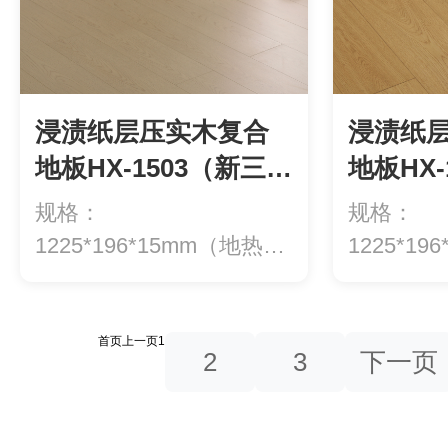
浸渍纸层压实木复合
浸渍纸
地板HX-1503（新三
地板HX-
层）
层）
规格：
规格：
1225*196*15mm（地热专
1225*1
用）等级：ENF级环...
用）等级：E
首页
上一页
1
2
3
下一页