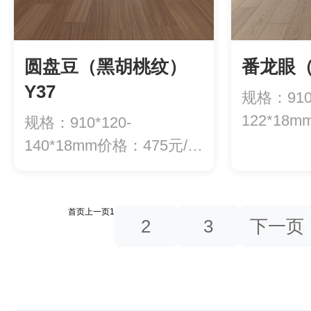
圆盘豆（黑胡桃纹）
番龙眼（
Y37
规格：910*
122*18
规格：910*120-
方
140*18mm价格：475元/平
方
首页
上一页
1
2
3
下一页