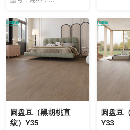
600*88*18mm(地...
圆盘豆（黑胡桃直
圆盘豆
纹）Y35
Y33