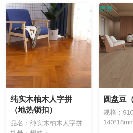
纯实木柚木人字拼
圆盘豆（
（地热锁扣）
规格：910*
140*18
品名：纯实木柚木人字拼
方
型号：规格：