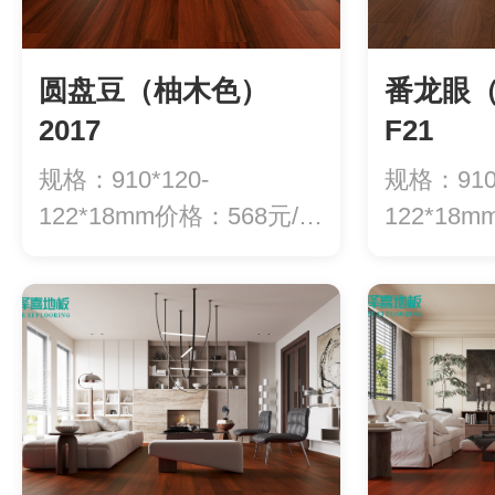
圆盘豆（柚木色）
番龙眼
2017
F21
规格：910*120-
规格：910*
122*18mm价格：568元/平
122*18
方
方