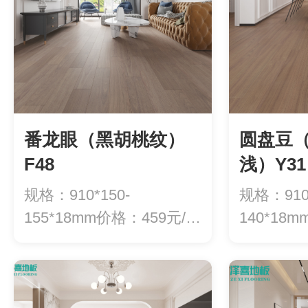
番龙眼（黑胡桃纹）
圆盘豆
F48
浅）Y31
规格：910*150-
规格：910*
155*18mm价格：459元/平
140*18
方
方