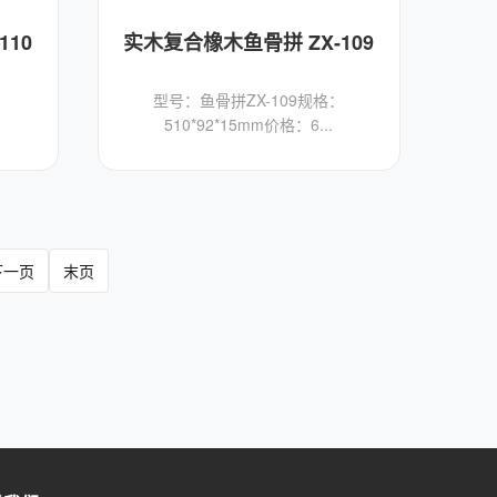
110
实木复合橡木鱼骨拼 ZX-109
：
型号：鱼骨拼ZX-109规格：
510*92*15mm价格：6...
下一页
末页