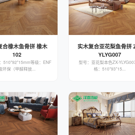
复合橡木鱼骨拼 橡木
实木复合亚花梨鱼骨拼 Z
102
YLYG007
510*92*15mm等级：ENF
型号：亚花梨本色ZX-YLYG00
级环保（甲醛释放...
格：510*93*15...