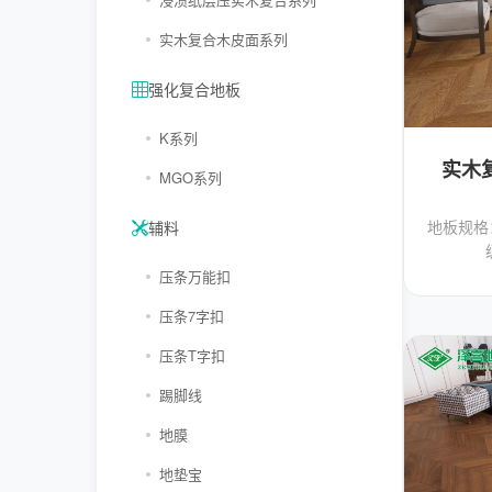
实木复合木皮面系列
强化复合地板
K系列
实木
MGO系列
地板规格：
辅料
压条万能扣
压条7字扣
压条T字扣
踢脚线
地膜
地垫宝