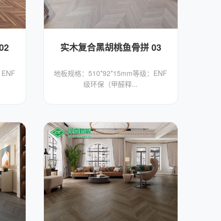
02
实木复合黑胡桃鱼骨拼 03
ENF
地板规格：510*92*15mm​等级：ENF
级环保（甲醛释...