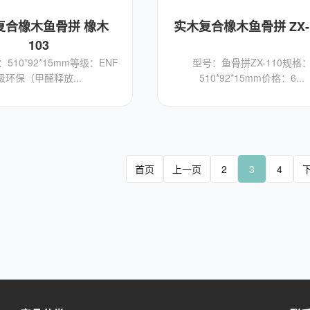
复合橡木鱼骨拼 橡木
实木复合橡木鱼骨拼 ZX-
103
510*92*15mm等级：ENF
型号：鱼骨拼ZX-110规格
级环保（甲醛释放...
510*92*15mm价格：6...
首页
上一页
2
3
4