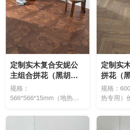
定制实木复合安妮公
定制实
主组合拼花（黑胡
拼花（
桃）1大YXH33（多
YXH2
规格：
规格：600
层）2小YX
566*566*15mm（地热专
热专用）价
用）价格：1180元/...
方