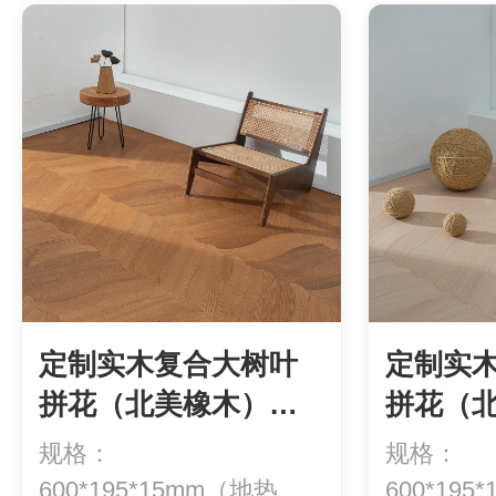
定制实木复合大树叶
定制实
拼花（北美橡木）
拼花（
YXX32（多层）
YXX3
规格：
规格：
600*195*15mm（地热专
600*19