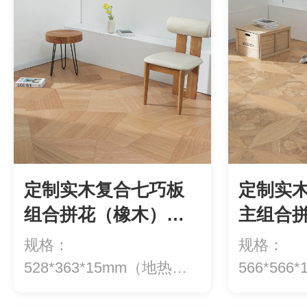
定制实木复合七巧板
定制实
组合拼花（橡木）大
主组合拼
YXX35（多层）/小
大YXX3
规格：
规格：
YXX-3
YX
528*363*15mm（地热专
566*56
用）价格：908元/平...
用）价格：1