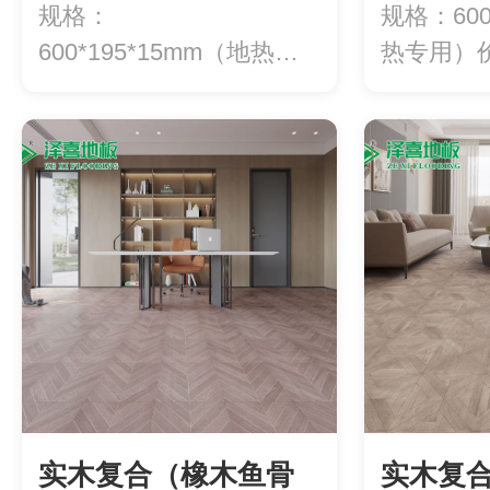
YXX30（多层）
YXX2
规格：
规格：600
600*195*15mm（地热专
热专用）价
用）价格：780元/平...
方
实木复合（橡木鱼骨
实木复