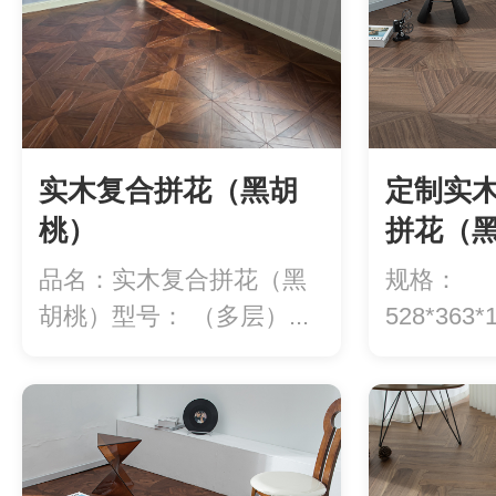
实木复合拼花（黑胡
定制实
桃）
拼花（
YXH35
品名：实木复合拼花（黑
规格：
YXH35-
胡桃）型号： （多层）...
528*36
用）价格：9