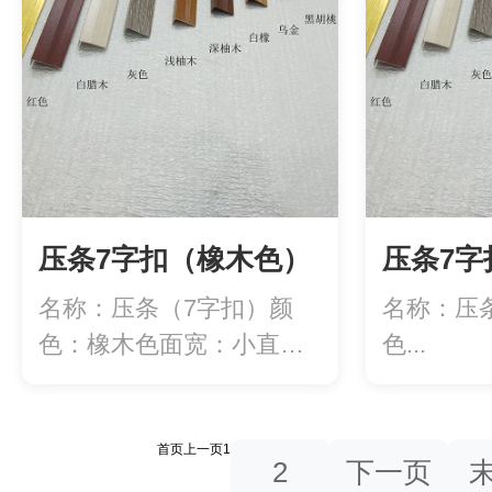
压条7字扣（橡木色）
压条7字
名称：压条（7字扣）颜
名称：压
色：橡木色面宽：小直角
色...
20mm/大直角...
首页
上一页
1
2
下一页