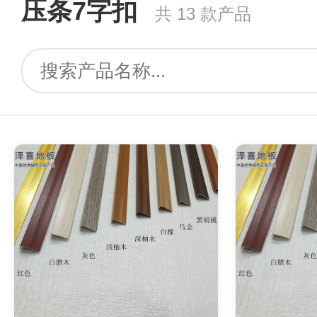
压条7字扣
共 13 款产品