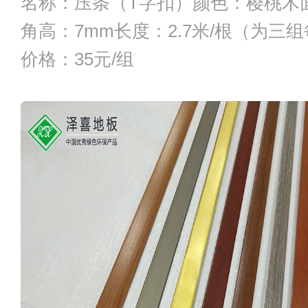
名称：压条（T字扣）颜色：樱桃木面
角高：7mm长度：2.7米/根（为三组
价格：35元/组