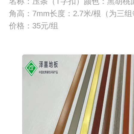
名称：压条（T字扣）颜色：黑胡桃面
角高：7mm长度：2.7米/根（为三组
价格：35元/组