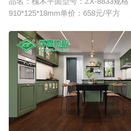
品名：槐木平面型号：ZX-8833规格
910*125*18mm单价：658元/平方