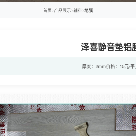
首页
>
产品展示
>
辅料
>
地膜
泽喜静音垫铝
厚度：2mm价格：15元/平