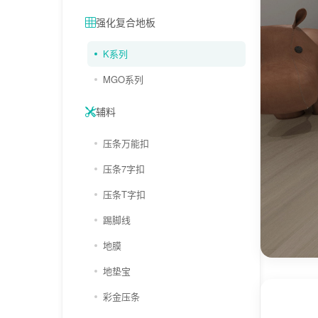
强化复合地板
K系列
MGO系列
辅料
压条万能扣
压条7字扣
压条T字扣
踢脚线
地膜
地垫宝
彩金压条