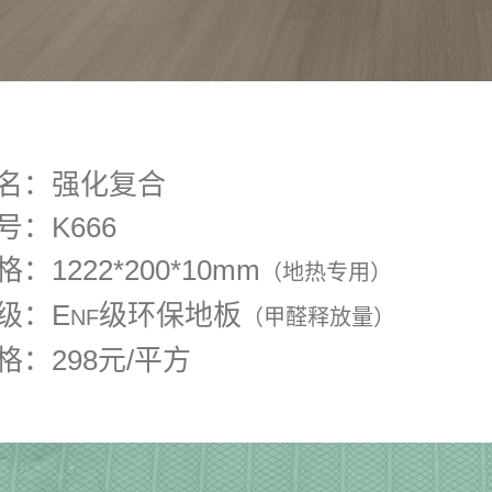
名：强化复合
号：K666
格：1222*200*10mm
（地热专用）
级：E
级环保地板
NF
（甲醛释放量）
格：298元/平方