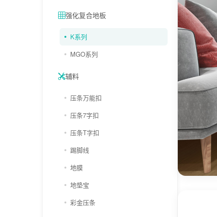
强化复合地板
K系列
MGO系列
辅料
压条万能扣
压条7字扣
压条T字扣
踢脚线
地膜
地垫宝
彩金压条