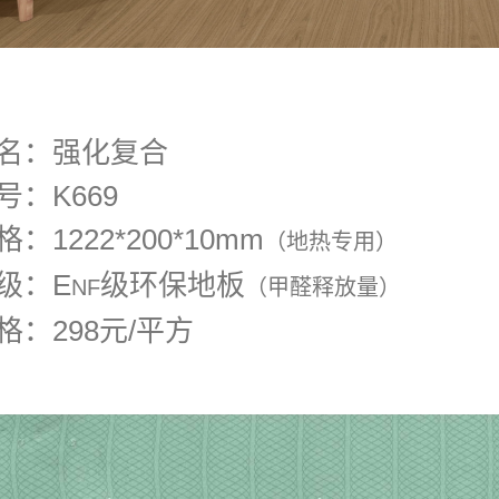
名：强化复合
号：K669
格：1222*200*10mm
（地热专用）
级：E
级环保地板
NF
（甲醛释放量）
格：298元/平方