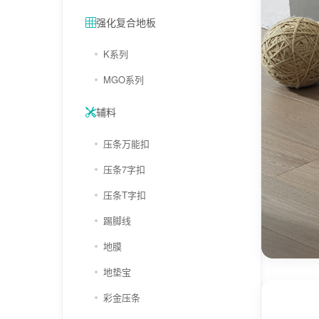
强化复合地板
K系列
MGO系列
辅料
压条万能扣
压条7字扣
压条T字扣
踢脚线
地膜
地垫宝
彩金压条