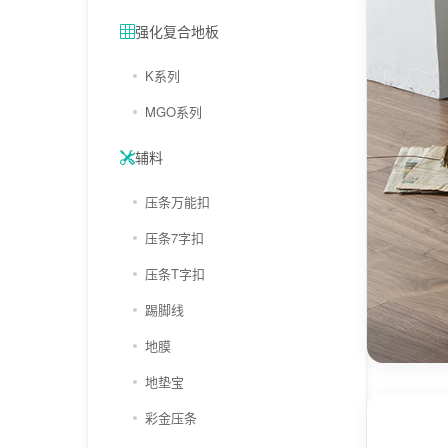
强化复合地板
K系列
MGO系列
辅料
压条万能扣
压条7字扣
压条T字扣
踢脚线
地膜
地垫宝
彩金压条