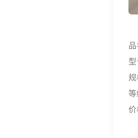
品
型
规
等
价