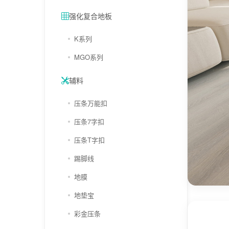
强化复合地板
K系列
MGO系列
辅料
压条万能扣
压条7字扣
压条T字扣
踢脚线
地膜
地垫宝
彩金压条