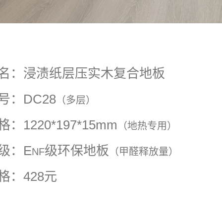
名：浸渍纸层压实木复合地板
号：DC28
（多层）
格：1220*197*15mm
（地热专用）
级：E
级环保地板
NF
（甲醛释放量）
格：428元