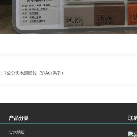
：7公分实木踢脚线（沪A01系列）
产品分类
联
实木地板